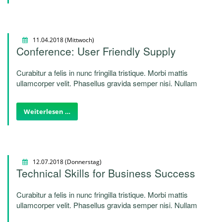
11.04.2018
(Mittwoch)
Conference: User Friendly Supply
Curabitur a felis in nunc fringilla tristique. Morbi mattis
ullamcorper velit. Phasellus gravida semper nisi. Nullam
vel sem. Pellentesque libero tortor, tincidunt et, tincidunt
eget, semper nec, quam. Sed hendrerit. Morbi ac felis.
Weiterlesen …
Nunc egestas, augue at pellentesque laoreet.
12.07.2018
(Donnerstag)
Technical Skills for Business Success
Curabitur a felis in nunc fringilla tristique. Morbi mattis
ullamcorper velit. Phasellus gravida semper nisi. Nullam
vel sem. Pellentesque libero tortor, tincidunt et, tincidunt