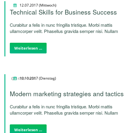
12.07.2017
(Mittwoch)
Technical Skills for Business Success
Curabitur a felis in nunc fringilla tristique. Morbi mattis
ullamcorper velit. Phasellus gravida semper nisi. Nullam
vel sem. Pellentesque libero tortor, tincidunt et, tincidunt
eget, semper nec, quam. Sed hendrerit. Morbi ac felis.
Weiterlesen …
Morbi mattis ullamcorper velit. Nunc egestas, augue at
pellentesque laoreet. Morbi mattis ullamcorper velit.
14:00–18:00
10.10.2017
(Dienstag)
Modern marketing strategies and tactics
Curabitur a felis in nunc fringilla tristique. Morbi mattis
ullamcorper velit. Phasellus gravida semper nisi. Nullam
vel sem. Pellentesque libero tortor, tincidunt et, tincidunt
eget, semper nec, quam. Sed hendrerit. Morbi ac felis.
Weiterlesen …
Nunc egestas, augue at pellentesque laoreet.