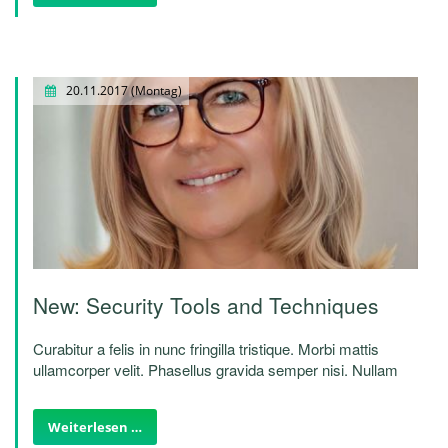
20.11.2017
(Montag)
New: Security Tools and Techniques
Curabitur a felis in nunc fringilla tristique. Morbi mattis
ullamcorper velit. Phasellus gravida semper nisi. Nullam
vel sem. Pellentesque libero tortor, tincidunt et, tincidunt
eget, semper nec, quam. Sed hendrerit. Morbi ac felis.
Weiterlesen …
Nunc egestas, augue at pellentesque laoreet.