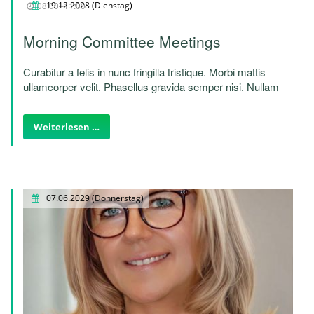
08:00–11:00
19.12.2028
(Dienstag)
Morning Committee Meetings
Curabitur a felis in nunc fringilla tristique. Morbi mattis
ullamcorper velit. Phasellus gravida semper nisi. Nullam
vel sem. Pellentesque libero tortor, tincidunt et, tincidunt
eget, semper nec, quam. Sed hendrerit. Morbi ac felis.
Weiterlesen …
Nunc egestas, augue at pellentesque laoreet.
07.06.2029
(Donnerstag)