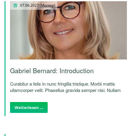
07.06.2027
(Montag)
Gabriel Bernard: Introduction
Curabitur a felis in nunc fringilla tristique. Morbi mattis
ullamcorper velit. Phasellus gravida semper nisi. Nullam
vel sem. Pellentesque libero tortor, tincidunt et, tincidunt
eget, semper nec, quam. Sed hendrerit. Morbi ac felis.
Weiterlesen …
Nunc egestas, augue at pellentesque laoreet.