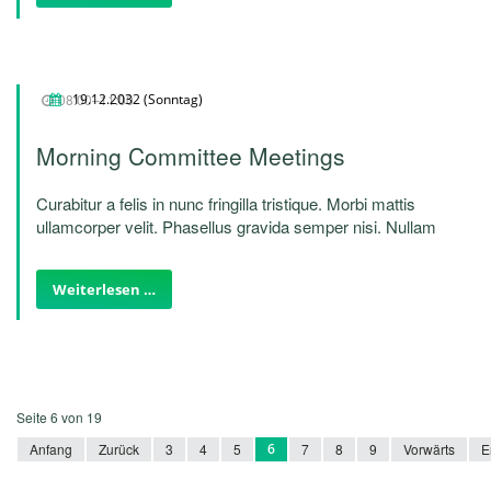
08:00–11:00
19.12.2032
(Sonntag)
Morning Committee Meetings
Curabitur a felis in nunc fringilla tristique. Morbi mattis
ullamcorper velit. Phasellus gravida semper nisi. Nullam
vel sem. Pellentesque libero tortor, tincidunt et, tincidunt
eget, semper nec, quam. Sed hendrerit. Morbi ac felis.
Weiterlesen …
Nunc egestas, augue at pellentesque laoreet.
Seite 6 von 19
Anfang
Zurück
3
4
5
6
7
8
9
Vorwärts
E