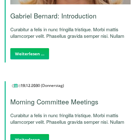
Gabriel Bernard: Introduction
Curabitur a felis in nunc fringilla tristique. Morbi mattis
ullamcorper velit. Phasellus gravida semper nisi. Nullam
vel sem. Pellentesque libero tortor, tincidunt et, tincidunt
eget, semper nec, quam. Sed hendrerit. Morbi ac felis.
Weiterlesen …
Nunc egestas, augue at pellentesque laoreet.
08:00–11:00
19.12.2030
(Donnerstag)
Morning Committee Meetings
Curabitur a felis in nunc fringilla tristique. Morbi mattis
ullamcorper velit. Phasellus gravida semper nisi. Nullam
vel sem. Pellentesque libero tortor, tincidunt et, tincidunt
eget, semper nec, quam. Sed hendrerit. Morbi ac felis.
Weiterlesen …