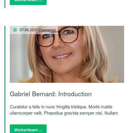
Nunc egestas, augue at pellentesque laoreet.
07.06.2031
(Samstag)
Gabriel Bernard: Introduction
Curabitur a felis in nunc fringilla tristique. Morbi mattis
ullamcorper velit. Phasellus gravida semper nisi. Nullam
vel sem. Pellentesque libero tortor, tincidunt et, tincidunt
eget, semper nec, quam. Sed hendrerit. Morbi ac felis.
Weiterlesen …
Nunc egestas, augue at pellentesque laoreet.