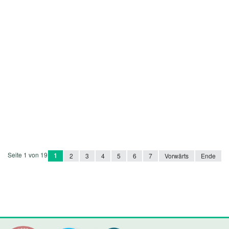
Seite 1 von 19
1
2
3
4
5
6
7
Vorwärts
Ende