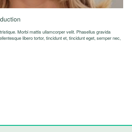
oduction
a tristique. Morbi mattis ullamcorper velit. Phasellus gravida
lentesque libero tortor, tincidunt et, tincidunt eget, semper nec,
elis. Nunc egestas, augue at pellentesque laoreet.