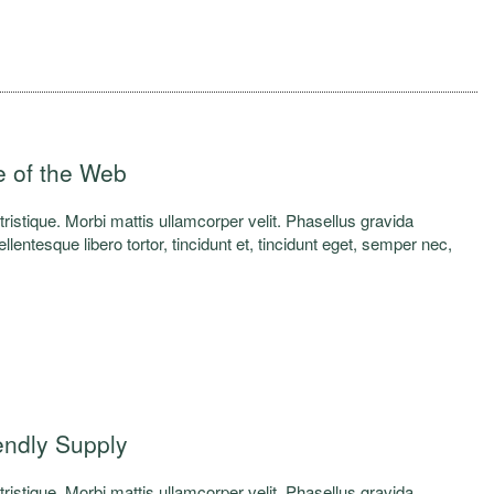
e of the Web
a tristique. Morbi mattis ullamcorper velit. Phasellus gravida
lentesque libero tortor, tincidunt et, tincidunt eget, semper nec,
elis. Nunc egestas, augue at pellentesque laoreet.
endly Supply
a tristique. Morbi mattis ullamcorper velit. Phasellus gravida