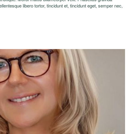
lentesque libero tortor, tincidunt et, tincidunt eget, semper nec,
elis. Nunc egestas, augue at pellentesque laoreet.