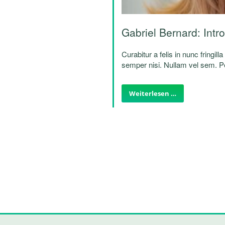
Gabriel Bernard: Intr
Curabitur a felis in nunc fringill
semper nisi. Nullam vel sem. Pel
quam. Sed hendrerit. Morbi ac f
Weiterlesen …