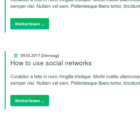
semper nisi. Nullam vel sem. Pellentesque libero tortor, tincidunt
quam. Sed hendrerit. Morbi ac felis. Nunc egestas, augue at pel
Weiterlesen …
09.05.2017
(Dienstag)
How to use social networks
Curabitur a felis in nunc fringilla tristique. Morbi mattis ullamcor
semper nisi. Nullam vel sem. Pellentesque libero tortor, tincidunt
quam. Sed hendrerit. Morbi ac felis. Nunc egestas, augue at pel
Weiterlesen …