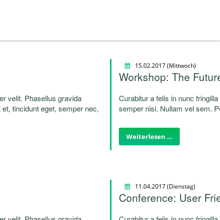
15.02.2017
(Mittwoch)
Workshop: The Futur
per velit. Phasellus gravida
Curabitur a felis in nunc fringill
 et, tincidunt eget, semper nec,
semper nisi. Nullam vel sem. Pel
lentesque laoreet.
quam. Sed hendrerit. Morbi ac f
Weiterlesen …
11.04.2017
(Dienstag)
Conference: User Fri
per velit. Phasellus gravida
Curabitur a felis in nunc fringill