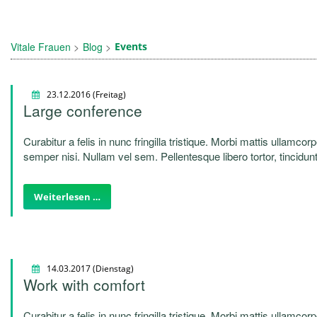
Vitale Frauen
Blog
Events
23.12.2016
(Freitag)
Large conference
Curabitur a felis in nunc fringilla tristique. Morbi mattis ullamcor
semper nisi. Nullam vel sem. Pellentesque libero tortor, tincidunt
quam. Sed hendrerit. Morbi ac felis. Nunc egestas, augue at pel
Weiterlesen …
14.03.2017
(Dienstag)
Work with comfort
Curabitur a felis in nunc fringilla tristique. Morbi mattis ullamcor