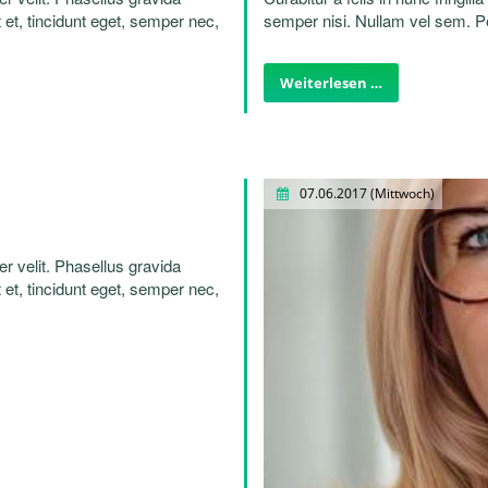
 et, tincidunt eget, semper nec,
semper nisi. Nullam vel sem. Pel
lentesque laoreet.
quam. Sed hendrerit. Morbi ac f
Weiterlesen …
07.06.2017
(Mittwoch)
per velit. Phasellus gravida
 et, tincidunt eget, semper nec,
lentesque laoreet.