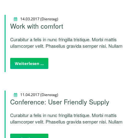
14.03.2017
(Dienstag)
Work with comfort
Curabitur a felis in nunc fringilla tristique. Morbi mattis
ullamcorper velit. Phasellus gravida semper nisi. Nullam
vel sem. Pellentesque libero tortor, tincidunt et, tincidunt
eget, semper nec, quam. Sed hendrerit. Morbi ac felis.
Weiterlesen …
Nunc egestas, augue at pellentesque laoreet.
11.04.2017
(Dienstag)
Conference: User Friendly Supply
Curabitur a felis in nunc fringilla tristique. Morbi mattis
ullamcorper velit. Phasellus gravida semper nisi. Nullam
vel sem. Pellentesque libero tortor, tincidunt et, tincidunt
eget, semper nec, quam. Sed hendrerit. Morbi ac felis.