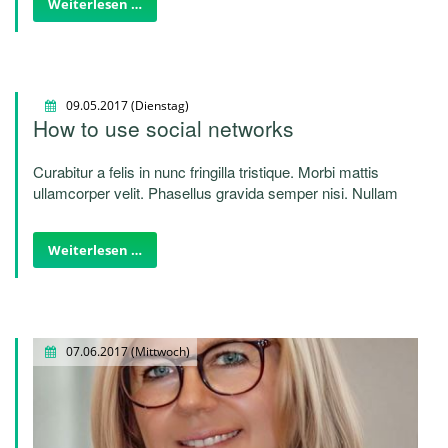
Weiterlesen …
Nunc egestas, augue at pellentesque laoreet.
09.05.2017
(Dienstag)
How to use social networks
Curabitur a felis in nunc fringilla tristique. Morbi mattis
ullamcorper velit. Phasellus gravida semper nisi. Nullam
vel sem. Pellentesque libero tortor, tincidunt et, tincidunt
eget, semper nec, quam. Sed hendrerit. Morbi ac felis.
Weiterlesen …
Nunc egestas, augue at pellentesque laoreet.
07.06.2017
(Mittwoch)