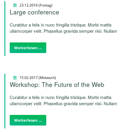
23.12.2016
(Freitag)
Large conference
Curabitur a felis in nunc fringilla tristique. Morbi mattis
ullamcorper velit. Phasellus gravida semper nisi. Nullam
vel sem. Pellentesque libero tortor, tincidunt et, tincidunt
eget, semper nec, quam. Sed hendrerit. Morbi ac felis.
Weiterlesen …
Nunc egestas, augue at pellentesque laoreet.
15.02.2017
(Mittwoch)
Workshop: The Future of the Web
Curabitur a felis in nunc fringilla tristique. Morbi mattis
ullamcorper velit. Phasellus gravida semper nisi. Nullam
vel sem. Pellentesque libero tortor, tincidunt et, tincidunt
eget, semper nec, quam. Sed hendrerit. Morbi ac felis.
Weiterlesen …
Nunc egestas, augue at pellentesque laoreet.