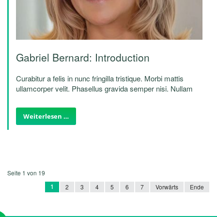
Gabriel Bernard: Introduction
Curabitur a felis in nunc fringilla tristique. Morbi mattis
ullamcorper velit. Phasellus gravida semper nisi. Nullam
vel sem. Pellentesque libero tortor, tincidunt et, tincidunt
eget, semper nec, quam. Sed hendrerit. Morbi ac felis.
Weiterlesen …
Nunc egestas, augue at pellentesque laoreet.
Seite 1 von 19
1
2
3
4
5
6
7
Vorwärts
Ende