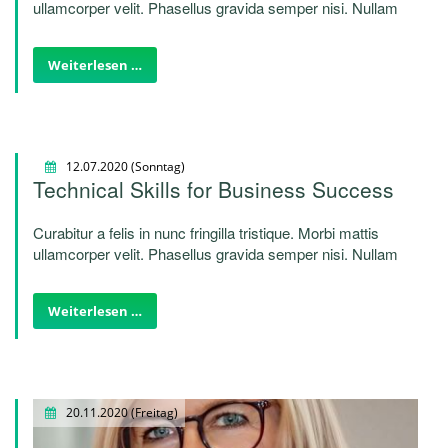
ullamcorper velit. Phasellus gravida semper nisi. Nullam
vel sem. Pellentesque libero tortor, tincidunt et, tincidunt
eget, semper nec, quam. Sed hendrerit. Morbi ac felis.
Weiterlesen …
Nunc egestas, augue at pellentesque laoreet.
12.07.2020
(Sonntag)
Technical Skills for Business Success
Curabitur a felis in nunc fringilla tristique. Morbi mattis
ullamcorper velit. Phasellus gravida semper nisi. Nullam
vel sem. Pellentesque libero tortor, tincidunt et, tincidunt
eget, semper nec, quam. Sed hendrerit. Morbi ac felis.
Weiterlesen …
Morbi mattis ullamcorper velit. Nunc egestas, augue at
pellentesque laoreet. Morbi mattis ullamcorper velit.
20.11.2020
(Freitag)