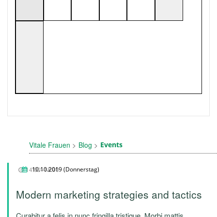
Vitale Frauen
Blog
Events
14:00–18:00
10.10.2019
(Donnerstag)
Modern marketing strategies and tactics
Curabitur a felis in nunc fringilla tristique. Morbi mattis