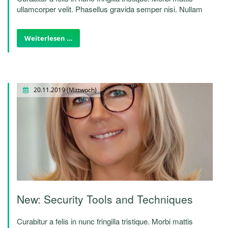
ullamcorper velit. Phasellus gravida semper nisi. Nullam
vel sem. Pellentesque libero tortor, tincidunt et, tincidunt
eget, semper nec, quam. Sed hendrerit. Morbi ac felis.
Weiterlesen …
Nunc egestas, augue at pellentesque laoreet.
20.11.2019
(Mittwoch)
New: Security Tools and Techniques
Curabitur a felis in nunc fringilla tristique. Morbi mattis