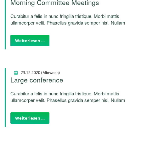
Morning Committee Meetings
Curabitur a felis in nunc fringilla tristique. Morbi mattis
ullamcorper velit. Phasellus gravida semper nisi. Nullam
vel sem. Pellentesque libero tortor, tincidunt et, tincidunt
eget, semper nec, quam. Sed hendrerit. Morbi ac felis.
Weiterlesen …
Nunc egestas, augue at pellentesque laoreet.
23.12.2020
(Mittwoch)
Large conference
Curabitur a felis in nunc fringilla tristique. Morbi mattis
ullamcorper velit. Phasellus gravida semper nisi. Nullam
vel sem. Pellentesque libero tortor, tincidunt et, tincidunt
eget, semper nec, quam. Sed hendrerit. Morbi ac felis.
Weiterlesen …
Nunc egestas, augue at pellentesque laoreet.