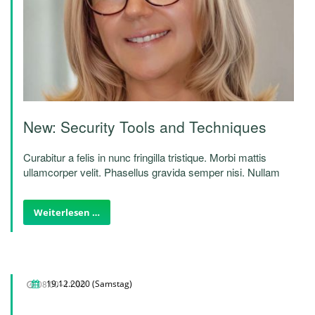
New: Security Tools and Techniques
Curabitur a felis in nunc fringilla tristique. Morbi mattis
ullamcorper velit. Phasellus gravida semper nisi. Nullam
vel sem. Pellentesque libero tortor, tincidunt et, tincidunt
eget, semper nec, quam. Sed hendrerit. Morbi ac felis.
Weiterlesen …
Nunc egestas, augue at pellentesque laoreet.
08:00–11:00
19.12.2020
(Samstag)